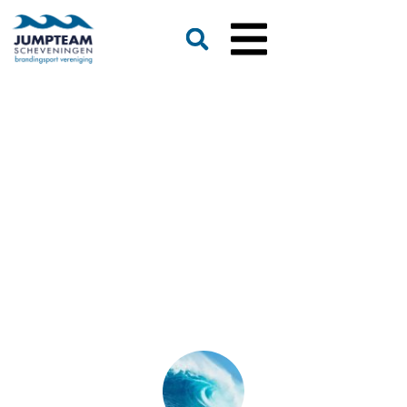
Interview met Sam
Aben, kitefoiler bij
TeamNL
Terug naar het nieuwsoverzicht