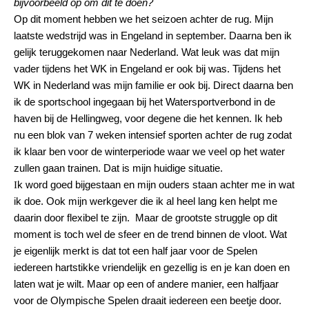
bijvoorbeeld op om dit te doen?
Op dit moment hebben we het seizoen achter de rug. Mijn
laatste wedstrijd was in Engeland in september. Daarna ben ik
gelijk teruggekomen naar Nederland. Wat leuk was dat mijn
vader tijdens het WK in Engeland er ook bij was. Tijdens het
WK in Nederland was mijn familie er ook bij. Direct daarna ben
ik de sportschool ingegaan bij het Watersportverbond in de
haven bij de Hellingweg, voor degene die het kennen. I
k
heb
nu een blok van 7 weken intensief sporten achter de rug zodat
ik klaar ben voor de winterperiode waar we veel op het water
zullen gaan trainen. Dat is mijn huidige situatie.
I
k word goed bijgestaan en mijn ouders staan achter me in wat
ik doe. Ook mijn werkgever die ik al heel lang ken helpt me
daarin door flexibel te zijn. Maar de grootste struggle op dit
moment is toch wel de sfeer en de trend binnen de vloot. Wat
je eigenlijk merkt is dat tot een half jaar voor de Spelen
iedereen hartstikke vriendelijk en gezellig is
en
je kan doen en
laten wat je wilt. Maar op een of andere manier, een halfjaar
voor de Olympische Spelen draait iedereen een beetje door.