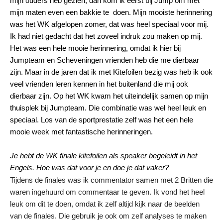
mijn ouders heb gezien, dan kom ik eerst bij Jump om met
mijn maten even een bakkie te doen. Mijn mooiste herinnering
was het WK afgelopen zomer, dat was heel speciaal voor mij.
Ik had niet gedacht dat het zoveel indruk zou maken op mij.
Het was een hele mooie herinnering, omdat ik hier bij
Jumpteam en Scheveningen vrienden heb die me dierbaar
zijn. Maar in de jaren dat ik met Kitefoilen bezig was heb ik ook
veel vrienden leren kennen in het buitenland die mij ook
dierbaar zijn. Op het WK kwam het uiteindelijk samen op mijn
thuisplek bij Jumpteam. Die combinatie was wel heel leuk en
speciaal. Los van de sportprestatie zelf was het een hele
mooie week met fantastische
herinneringen.
Je hebt de WK finale kitefoilen als speaker begeleidt in het
Engels. Hoe was dat voor je en doe je dat vaker?
Tijdens de finales was ik commentator samen met 2 Britten die
waren ingehuurd om commentaar te geven. Ik vond het heel
leuk om dit te doen, omdat ik zelf altijd kijk naar de beelden
van de finales. Die gebruik je ook om zelf analyses te maken