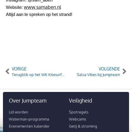
www.samaben.nl
Website:
Altijd aan te spreken op het strand!
VORIGE
VOLGENDE
Terugblik op het WK Kitesurfen
Salsa Vibes bij Jumpteam
Over Jumpteam
Veiligheid
Lid worden
Spotregels
Waterman-programma
Webcams
Evenementen kalender
Getij & stroming