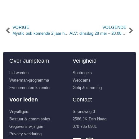
VORIGE
VOLGENDE
Mystic ook komende 2 jaar hoofdsponsor van Jumpteam
ALV: dinsdag 28 mei – 20.00 uur
Over Jumpteam
Veiligheid
Lid worden
Spotregels
Waterman-programma
Webcams
Evenementen kalender
Getij & stroming
Voor leden
Contact
Vrijwilligers
Strandweg 3
Bestuur & commissies
2586 JK Den Haag
Gegevens wijzigen
070 785 8981
Privacy verklaring