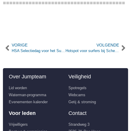
======================================
VORIGE
VOLGENDE
HSA Selectiedag voor het Surf Topsport Centrum
Hotspot voor surfers bij Scheveningen
Over Jumpteam
Veiligheid
Lid worden
Spotregels
Waterman-programma
Webcams
Evenementen kalender
Getij & stroming
Voor leden
Contact
Vrijwilligers
Strandweg 3