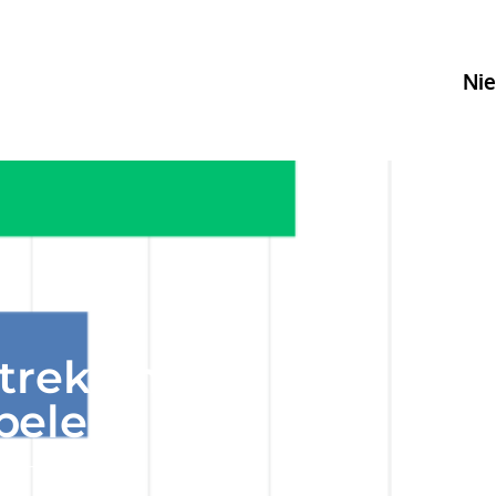
Ni
trekking tot
beleid
icht