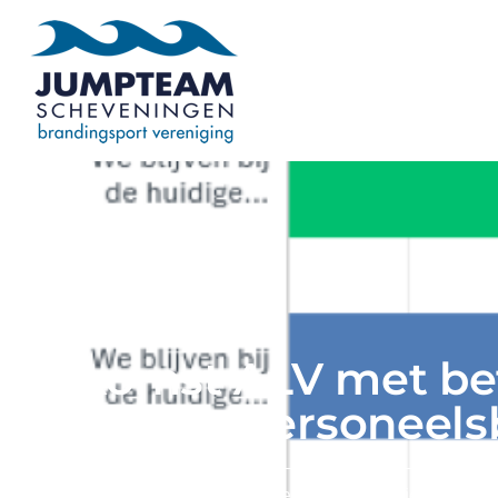
Uitkomst ALV met be
het Personeels
Terug naar het nieuwsoverz