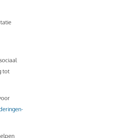
tatie
sociaal
 tot
voor
nderingen-
helpen