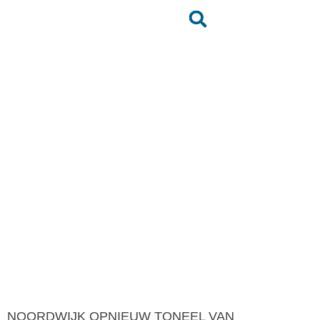
10de editie KITE
BOARD OPEN
Terug naar het nieuwsoverzicht
NOORDWIJK OPNIEUW TONEEL VAN