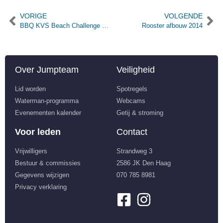
VORIGE
VOLGENDE
BBQ KVS Beach Challenge 2014
Rooster afbouw 2014
Over Jumpteam
Veiligheid
Lid worden
Spotregels
Waterman-programma
Webcams
Evenementen kalender
Getij & stroming
Voor leden
Contact
Vrijwilligers
Strandweg 3
Bestuur & commissies
2586 JK Den Haag
Gegevens wijzigen
070 785 8981
Privacy verklaring