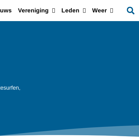
euws
Vereniging
Leden
Weer
tesurfen,