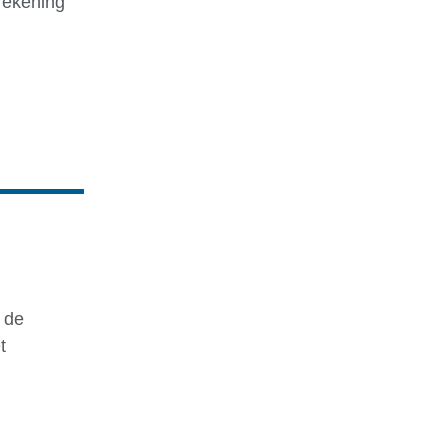
 rekening
 de
t