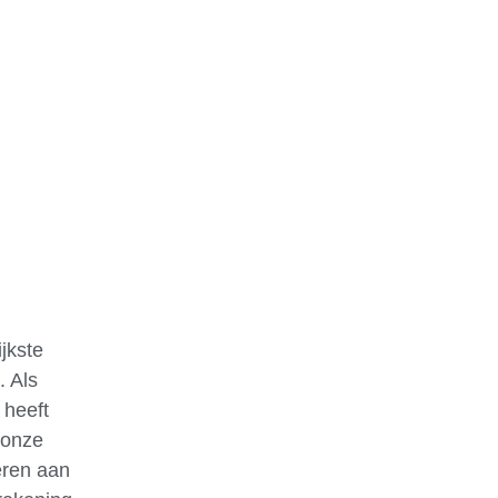
jkste
. Als
 heeft
 onze
eren aan