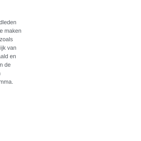
gdleden
 te maken
 zoals
ijk van
aald en
an de
n
ramma.