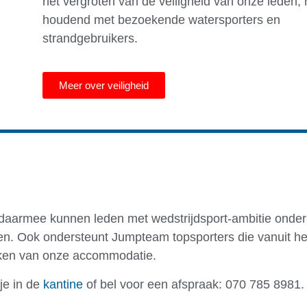
het vergroten van de veiligheid van onze leden,
houdend met bezoekende watersporters en
strandgebruikers.
Meer over veiligheid
 daarmee kunnen leden met wedstrijdsport-ambitie onder
en. Ook ondersteunt Jumpteam topsporters die vanuit he
aken van onze accommodatie.
je in de
kantine
of bel voor een afspraak: 070 785 8981.