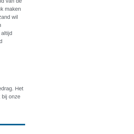
eid van de
leuk maken
zand wil
n
altijd
d
edrag. Het
 bij onze