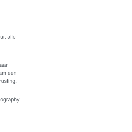
it alle
jaar
eam een
rusting.