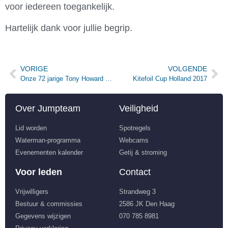
voor iedereen toegankelijk.
Hartelijk dank voor jullie begrip.
VORIGE
VOLGENDE
Onze 72 jarige Tony Howard als kitesurfer op TV
Kitefoil Cup Holland 2017
Over Jumpteam
Veiligheid
Lid worden
Spotregels
Waterman-programma
Webcams
Evenementen kalender
Getij & stroming
Voor leden
Contact
Vrijwilligers
Strandweg 3
Bestuur & commissies
2586 JK Den Haag
Gegevens wijzigen
070 785 8981