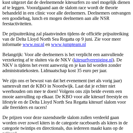
kust uitgezet dat de deelnemende kitesurfers zo snel mogelijk dienen
af te leggen. Voorafgaand aan de slalom race wordt de theorie
behandeld in een clinic voor alle deelnemers. Deelnemers ontvangen
een goodiebag, lunch en mogen deelnemen aan alle NSR
feestactiviteiten.
De prijsuitreiking zal plaatsvinden tijdens de officiële prijsuitreiking
van de Delta Lloyd North Sea Regatta op 9 juni. Zie voor meer
informatie
www.nsr.nl
en
www.jumpteam.nl
Belangrijk: Voor alle deelnemers is het verplicht een aanvullende
verzekering af te sluiten via de NKV (
kitesurfvereniging.nl
). De
NKV is tijdens het event aanwezig en je kan lid worden zonder
administratiekosten. Lidmaatschap kost 35 euro per jaar.
We zijn ons er bewust van dat het evenement (net als vorig jaar)
samenvalt met de KBO in Noordwijk. Laat dat je echter niet
weerhouden om mee te doen! Volgens ons zijn beide events een
mooie aanvulling op elkaar. De KBO voor alle kitesurf freestyle en
lifestyle en de Delta Lloyd North Sea Regatta kitesurf slalom voor
alle freeriders en racers!
De prijzen voor deze razendsnelle slalom zullen verdeeld gaan
worden over zowel kiters in de categorie raceboards als kiters in de
categorie twintips en directionals, dus iedereen maakt kans op de