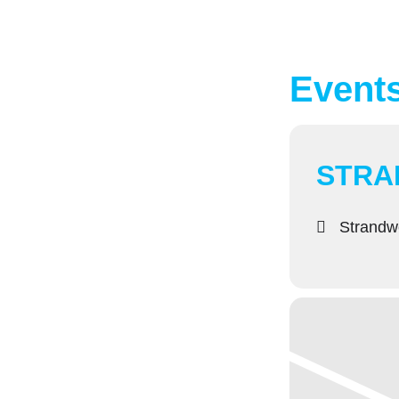
Events
STRA
Strandw