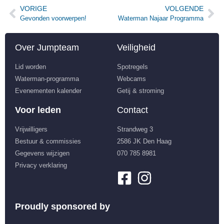
VORIGE
VOLGENDE
Gevonden voorwerpen!
Waterman Najaar Programma
Over Jumpteam
Veiligheid
Lid worden
Spotregels
Waterman-programma
Webcams
Evenementen kalender
Getij & stroming
Voor leden
Contact
Vrijwilligers
Strandweg 3
Bestuur & commissies
2586 JK Den Haag
Gegevens wijzigen
070 785 8981
Privacy verklaring
Proudly sponsored by