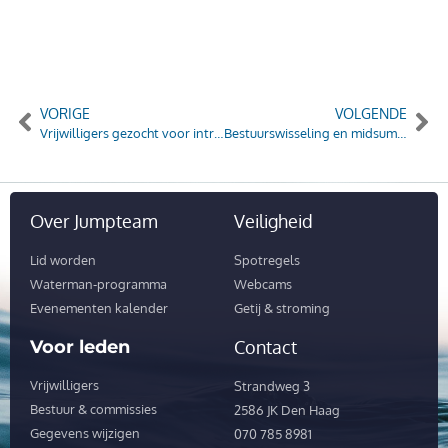
VORIGE
VOLGENDE
Vrijwilligers gezocht voor introductieprogramma Jeugd!
Bestuurswisseling en midsummer party
Over Jumpteam
Veiligheid
Lid worden
Spotregels
Waterman-programma
Webcams
Evenementen kalender
Getij & stroming
Voor leden
Contact
Vrijwilligers
Strandweg 3
Bestuur & commissies
2586 JK Den Haag
Gegevens wijzigen
070 785 8981