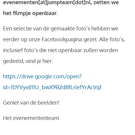
evenementen[at]jumpteam[dot]nl, zetten we
het filmpje openbaar.
Een selectie van de gemaakte foto’s hebben we
eerder op onze Facebookpagina gezet. Alle foto’s,
inclusief foto’s die niet openbaar zullen worden
gedeeld, vind je hier:
https://drive.google.com/open?
id=1DYVyvJI11U_bwX9B2dBfLrlefYrAcVq1
Geniet van de beelden!
Het evenemententeam