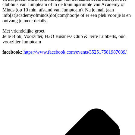
clubhuis van Jumpteam of in de trainingsruimte van Academy of
Minds (op 10 min. afstand van Jumpteam). Na je mail (aan
info[at]academyofminds[dot]com)hoorje of er een plek voor je is en
ontvang je meer details.
Met vriendelijke groet,
Jelle Blok, Voorzitter, H2O Business Club & Jerre Lubberts, oud-
voorzitter Jumpteam
facebook:
https://www.facebook.com/events/352517581987039/