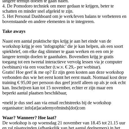
langere termijn doelen te gaan halen.
4. De Pomodoro techniek om meer gedaan te krijgen, beter te
schatten en minder snel afgeleid te zijn.
5. Het Personal Dashboard om je werk/leven balans te verbeteren en
bovenstaande en andere elementen in te integreren.
Take aways
Naast een aantal praktische tips krijg je aan het einde van de
workshop krijg je een ‘infographic’ die je kan helpen, als een soort
spiekbrief, om elke dag slimmer te gaan werken en een om je
langere termijn doelen te gaanhalen. Bovendien krijg je gratis
toegang tot een tweetal interactieve vervolg lessen via je computer
(webinars) via een voucher (t.w.v. € 29,- per webinar).
Gratis! Hoe geef ik me op? Er zijn geen kosten aan deze workshop
verbonden dus wie het eerst komt het eerst maalt. Normaal kost deze
training € 95,00 per persoon dus geef jezelf alleen op als je ook echt
kan. Inschrijven kan tot 15 november, echter er zijn maar een
beperkt aantal plaatsen beschikbaar,
•meld je dus snel aan via email rechtstreeks bij de workshop
organisator: info[at]academyofminds[dot]com
Waar? Wanneer? Hoe laat?
De workshop is op woensdag 21 november van 18.45 tot 21.15 uur
en zal plaatsvinden (afhankelijk van het aantal deelnemers) in het