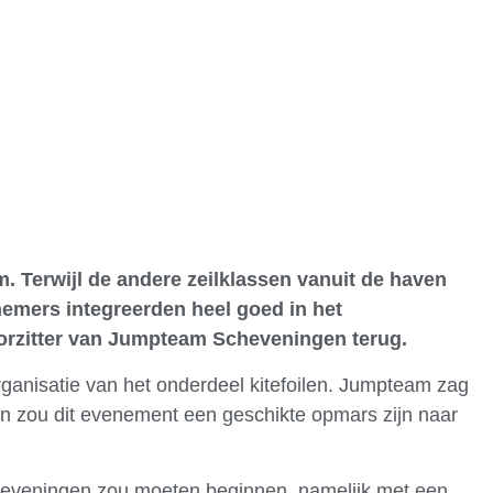
euws
Vereniging
Leden
Weer
. Terwijl de andere zeilklassen vanuit de haven
nemers integreerden heel goed in het
voorzitter van Jumpteam Scheveningen terug.
ganisatie van het onderdeel kitefoilen. Jumpteam zag
 zou dit evenement een geschikte opmars zijn naar
eveningen zou moeten beginnen, namelijk met een