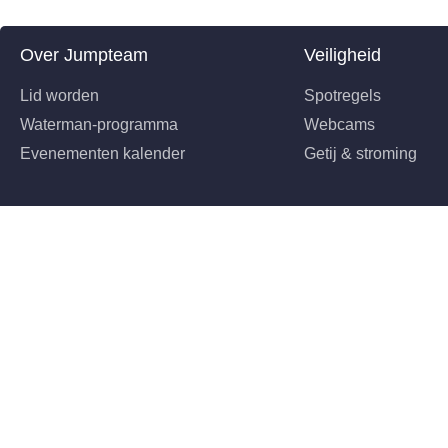
Over Jumpteam
Veiligheid
Lid worden
Spotregels
Waterman-programma
Webcams
Evenementen kalender
Getij & stroming
©2026 Jumpteam Scheveningen