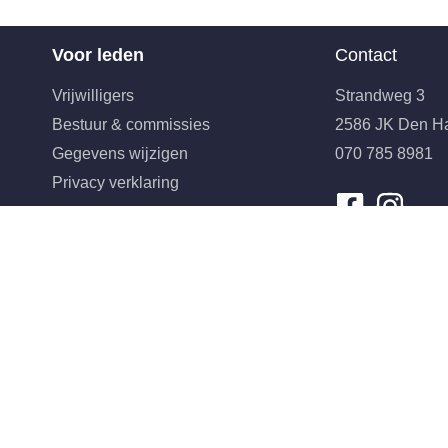
Voor leden
Contact
Vrijwilligers
Strandweg 3
Bestuur & commissies
2586 JK Den H
Gegevens wijzigen
070 785 8981
Privacy verklaring