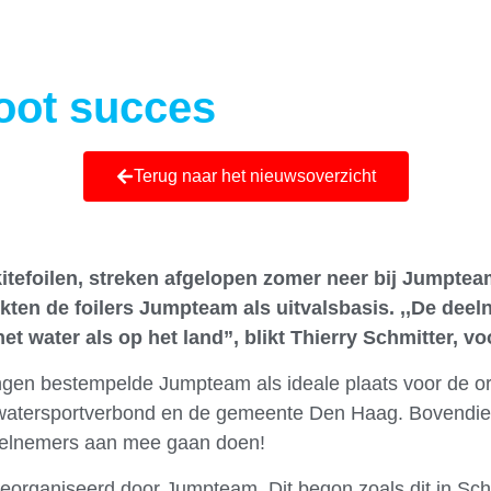
Ni
oot succes
Terug naar het nieuwsoverzicht
tefoilen, streken afgelopen zomer neer bij Jumpteam
kten de foilers Jumpteam als uitvalsbasis. ,,De deel
et water als op het land”, blikt Thierry Schmitter, 
gen bestempelde Jumpteam als ideale plaats voor de or
watersportverbond en de gemeente Den Haag. Bovendien
deelnemers aan mee gaan doen!
rganiseerd door Jumpteam. Dit begon zoals dit in Sch