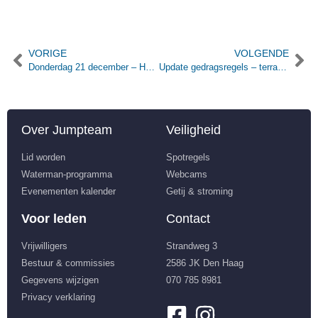
VORIGE
VOLGENDE
Donderdag 21 december – Hart Beach Pre Sale
Update gedragsregels – terrasgebruik
Over Jumpteam
Veiligheid
Lid worden
Spotregels
Waterman-programma
Webcams
Evenementen kalender
Getij & stroming
Voor leden
Contact
Vrijwilligers
Strandweg 3
Bestuur & commissies
2586 JK Den Haag
Gegevens wijzigen
070 785 8981
Privacy verklaring