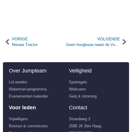
VORIGE
VOLGENDE
Nieuwe Tractor
Geen hoogbouw naast de Vuurtoren van Scheveningen!
Over Jumpteam
Veiligheid
Lid worden
Spotregels
Waterman-programma
Webcams
Evenementen kalender
Getij & stroming
Voor leden
Contact
Vrijwilligers
Strandweg 3
Bestuur & commissies
2586 JK Den Haag