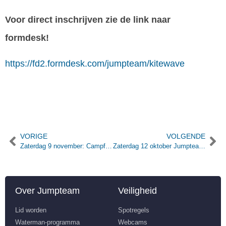
Voor direct inschrijven zie de link naar
formdesk!
https://fd2.formdesk.com/jumpteam/kitewave
VORIGE
VOLGENDE
Zaterdag 9 november: Campfire Jam Session!
Zaterdag 12 oktober Jumpteam Oktoberfest
Over Jumpteam
Veiligheid
Lid worden
Spotregels
Waterman-programma
Webcams