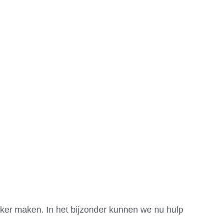
euws
Vereniging
Leden
Weer
jker maken. In het bijzonder kunnen we nu hulp