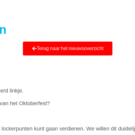
Ni
en
Terug naar het nieuwsoverzicht
rd linkje.
van het Oktoberfest?
ockerpunten kunt gaan verdienen. We willen dit duideli