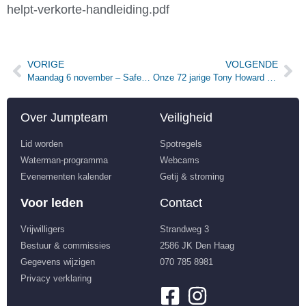
helpt-verkorte-handleiding.pdf
VORIGE
VOLGENDE
Maandag 6 november – Safety Clinic: Onderkoeling
Onze 72 jarige Tony Howard als kitesurfer op TV
Over Jumpteam
Veiligheid
Lid worden
Spotregels
Waterman-programma
Webcams
Evenementen kalender
Getij & stroming
Voor leden
Contact
Vrijwilligers
Strandweg 3
Bestuur & commissies
2586 JK Den Haag
Gegevens wijzigen
070 785 8981
Privacy verklaring