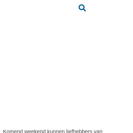
Red bull racing
Scheveningen 2016 –
openingstijden
Jumpteam
Terug naar het nieuwsoverzicht
Komend weekend kunnen liefhebbers van