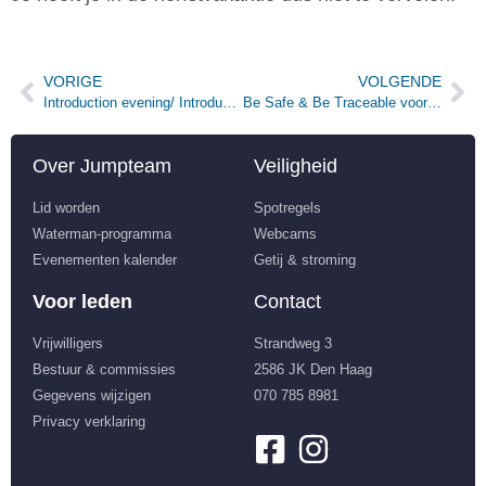
VORIGE
VOLGENDE
Introduction evening/ Introductie avond
Be Safe & Be Traceable voor de KNRM
Over Jumpteam
Veiligheid
Lid worden
Spotregels
Waterman-programma
Webcams
Evenementen kalender
Getij & stroming
Voor leden
Contact
Vrijwilligers
Strandweg 3
Bestuur & commissies
2586 JK Den Haag
Gegevens wijzigen
070 785 8981
Privacy verklaring