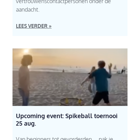
vertrouwenscontactpersonen onder de
aandacht.
LEES VERDER »
Upcoming event: Spikeball toernooi
25 aug.
Van beginners tot gevorderden… pak je