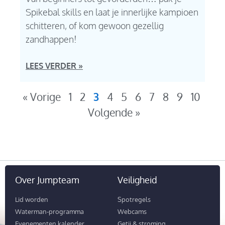
Spikebal skills en laat je innerlijke kampioen
schitteren, of kom gewoon gezellig
zandhappen!
LEES VERDER »
« Vorige
1
2
3
4
5
6
7
8
9
10
Volgende »
Over Jumpteam
Veiligheid
Lid worden
Spotregels
Waterman-programma
Webcams
Evenementen kalender
Getij & stroming