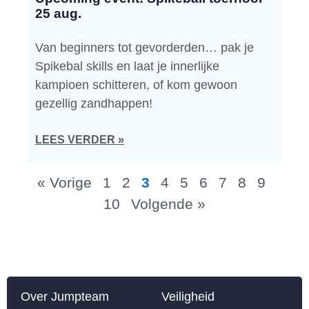
25 aug.
Van beginners tot gevorderden… pak je
Spikebal skills en laat je innerlijke
kampioen schitteren, of kom gewoon
gezellig zandhappen!
LEES VERDER »
« Vorige
1
2
3
4
5
6
7
8
9
10
Volgende »
Over Jumpteam
Veiligheid