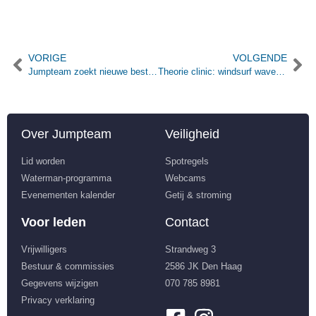
VORIGE
VOLGENDE
Jumpteam zoekt nieuwe bestuursleden
Theorie clinic: windsurf wave riding
Over Jumpteam
Veiligheid
Lid worden
Spotregels
Waterman-programma
Webcams
Evenementen kalender
Getij & stroming
Voor leden
Contact
Vrijwilligers
Strandweg 3
Bestuur & commissies
2586 JK Den Haag
Gegevens wijzigen
070 785 8981
Privacy verklaring