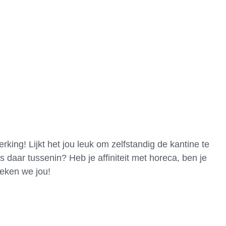
Nieuws
Vereniging
Leden
Weer
rking! Lijkt het jou leuk om zelfstandig de kantine te
 daar tussenin? Heb je affiniteit met horeca, ben je
oeken we jou!