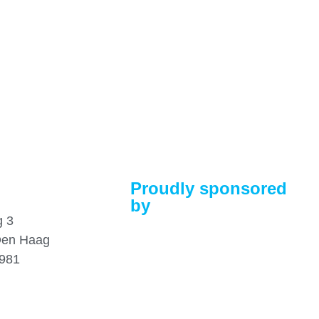
t
Proudly sponsored
by
g 3
Den Haag
8981