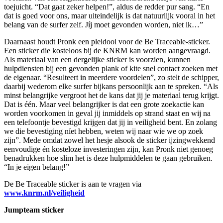
toejuicht. “Dat gaat zeker helpen!”, aldus de redder pur sang. “En
dat is goed voor ons, maar uiteindelijk is dat natuurlijk vooral in het
belang van de surfer zelf. Jíj moet gevonden worden, niet ik…”
Daarnaast houdt Pronk een pleidooi voor de Be Traceable-sticker.
Een sticker die kosteloos bij de KNRM kan worden aangevraagd.
Als materiaal van een dergelijke sticker is voorzien, kunnen
hulpdiensten bij een gevonden plank of kite snel contact zoeken met
de eigenaar. “Resulteert in meerdere voordelen”, zo stelt de schipper,
daarbij wederom elke surfer bijkans persoonlijk aan te spreken. “Als
minst belangrijke vergroot het de kans dat jij je materiaal terug krijgt.
Dat is één. Maar veel belangrijker is dat een grote zoekactie kan
worden voorkomen in geval jij inmiddels op strand staat en wij na
een telefoontje bevestigd krijgen dat jij in veiligheid bent. En zolang
we die bevestiging níet hebben, weten wij naar wie we op zoek
zijn”. Mede omdat zowel het hesje alsook de sticker ijzingwekkend
eenvoudige én kosteloze investeringen zijn, kan Pronk niet genoeg
benadrukken hoe slim het is deze hulpmiddelen te gaan gebruiken.
“In je eigen belang!”
De Be Traceable sticker is aan te vragen via
www.knrm.nl/veiligheid
Jumpteam sticker