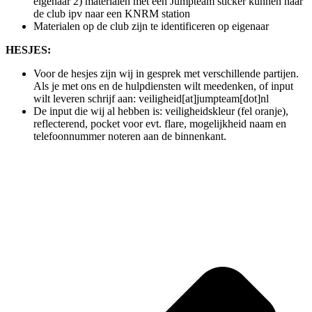
eigenaar 2) materialen met een Jumpteam sticker kunnen naar
de club ipv naar een KNRM station
Materialen op de club zijn te identificeren op eigenaar
HESJES:
Voor de hesjes zijn wij in gesprek met verschillende partijen.
Als je met ons en de hulpdiensten wilt meedenken, of input
wilt leveren schrijf aan: veiligheid[at]jumpteam[dot]nl
De input die wij al hebben is: veiligheidskleur (fel oranje),
reflecterend, pocket voor evt. flare, mogelijkheid naam en
telefoonnummer noteren aan de binnenkant.