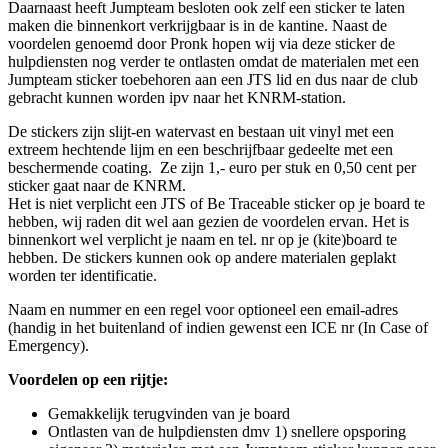
Daarnaast heeft Jumpteam besloten ook zelf een sticker te laten
maken die binnenkort verkrijgbaar is in de kantine. Naast de
voordelen genoemd door Pronk hopen wij via deze sticker de
hulpdiensten nog verder te ontlasten omdat de materialen met een
Jumpteam sticker toebehoren aan een JTS lid en dus naar de club
gebracht kunnen worden ipv naar het KNRM-station.
De stickers zijn slijt-en watervast en bestaan uit vinyl met een
extreem hechtende lijm en een beschrijfbaar gedeelte met een
beschermende coating. Ze zijn 1,- euro per stuk en 0,50 cent per
sticker gaat naar de KNRM.
Het is niet verplicht een JTS of Be Traceable sticker op je board te
hebben, wij raden dit wel aan gezien de voordelen ervan. Het is
binnenkort wel verplicht je naam en tel. nr op je (kite)board te
hebben. De stickers kunnen ook op andere materialen geplakt
worden ter identificatie.
Naam en nummer en een regel voor optioneel een email-adres
(handig in het buitenland of indien gewenst een ICE nr (In Case of
Emergency).
Voordelen op een rijtje:
Gemakkelijk terugvinden van je board
Ontlasten van de hulpdiensten dmv 1) snellere opsporing