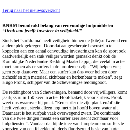
Terug naar het nieuwsoverzicht
KNRM benadrukt belang van eenvoudige hulpmiddelen
“Denk aan jezelf: Investeer in veiligheid!”
Sinds het ‘surfdrama’ heeft veiligheid binnen de (kite)surfwereld een
andere plek gekregen. Door dat aangescherpte bewustzijn te
koppelen aan een aantal eenvoudige investeringen kan de sport ook
daadwerkelijk een stuk veiliger worden gemaakt denkt ook de
Koninklijke Nederlandse Redding Maatschappij, die veelal in actie
moet komen als er surfers in de problemen zijn. “Wij helpen wel;
geen zorg daarover. Maar een surfer kan óns weer helpen door
zichzelf en zijn materiaal zichtbaar en herkenbaar te maken”, zegt
Hugo Pronk, schipper van de Scheveningse reddingboot.
De reddingboot van Scheveningen, bemand door vrijwilligers, komt
jaarlijks ruim 150 keer in actie. Hoofdzakelijk voor surfers. Pronk
weet dus waarover hij praat. “Een surfer die zijn plank en/of kite
heeft verloren, steekt alleen nog met zijn hoofd boven water uit.
Daarnaast is het surfpak vaak overwegend zwart. De combinatie
van die twee dingen maakt een surfer zeer slecht zichtbaar voor
hulpdiensten”. Vandaar dat hij de idee van Jumpteam om surfers te
voorzien van een felgekleurd, deels fluoriserend hesje van harte