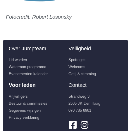
Fotocredit: Robert Losonsky
Over Jumpteam
Veiligheid
Lid worden
Spotregels
Waterman-programma
Webcams
Evenementen kalender
Getij & stroming
Voor leden
Contact
Vrijwilligers
Strandweg 3
Bestuur & commissies
2586 JK Den Haag
Gegevens wijzigen
070 785 8981
Privacy verklaring