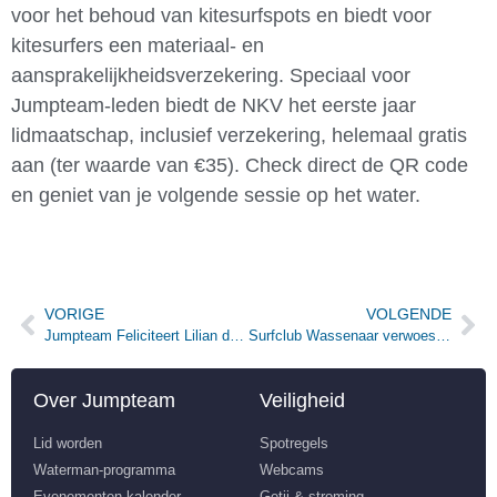
voor het behoud van kitesurfspots en biedt voor
kitesurfers een materiaal- en
aansprakelijkheidsverzekering. Speciaal voor
Jumpteam-leden biedt de NKV het eerste jaar
lidmaatschap, inclusief verzekering, helemaal gratis
aan (ter waarde van €35). Check direct de QR code
en geniet van je volgende sessie op het water.
VORIGE
VOLGENDE
Jumpteam Feliciteert Lilian de Geus
Surfclub Wassenaar verwoest door brand
Over Jumpteam
Veiligheid
Lid worden
Spotregels
Waterman-programma
Webcams
Evenementen kalender
Getij & stroming