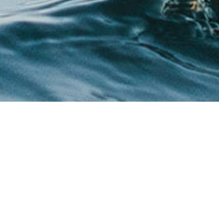
Voor leden
Contact
Vrijwilligers
Strandweg 3
Bestuur & commissies
2586 JK Den H
Gegevens wijzigen
070 785 8981
Privacy verklaring