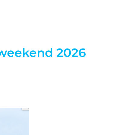
euws
Vereniging
Leden
Weer
rweekend 2026