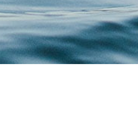
Over Jumpteam
Veiligheid
Lid worden
Spotregels
Waterman-programma
Webcams
Evenementen kalender
Getij & stroming