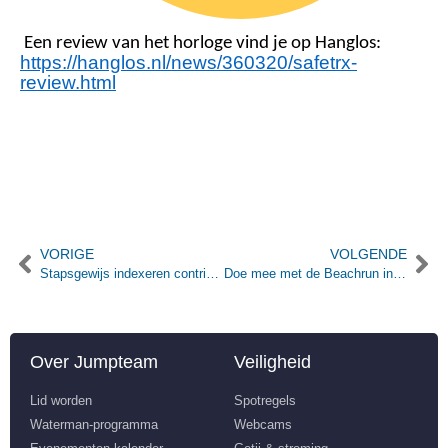
Een review van het horloge vind je op Hanglos:
https://hanglos.nl/news/360320/safetrx-
review.html
VORIGE
VOLGENDE
Stapsgewijs indexeren contributie 2023 vanwege inflatie
Doe mee met de Beachrun in Scheveningen op 12 februari. Korting voor jumpteam leden
Over Jumpteam
Veiligheid
Lid worden
Spotregels
Waterman-programma
Webcams