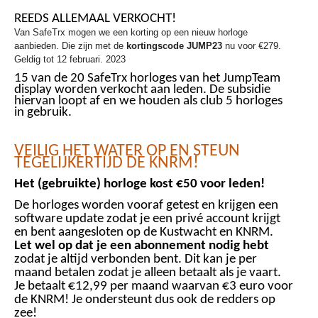
REEDS ALLEMAAL VERKOCHT!
Van SafeTrx mogen we een korting op een nieuw horloge
aanbieden. Die zijn met de
kortingscode JUMP23
nu voor €279.
Geldig tot 12 februari. 2023
15 van de 20 SafeTrx horloges van het JumpTeam
display worden verkocht aan leden. De subsidie
hiervan loopt af en we houden als club 5 horloges
in gebruik.
VEILIG HET WATER OP EN STEUN
TEGELIJKERTIJD DE KNRM!
Het (gebruikte) horloge kost
€
50 voor leden!
De horloges worden vooraf getest en krijgen een
software update zodat je een privé account krijgt
en bent aangesloten op de Kustwacht en KNRM.
Let wel op dat je een abonnement nodig hebt
zodat je altijd verbonden bent. Dit kan je per
maand betalen zodat je alleen betaalt als je vaart.
Je betaalt
€
12,99 per maand waarvan
€
3 euro voor
de KNRM! Je ondersteunt dus ook de redders op
zee!