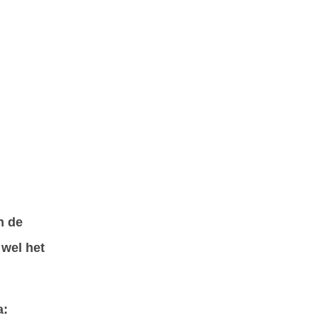
n de
 wel het
a: