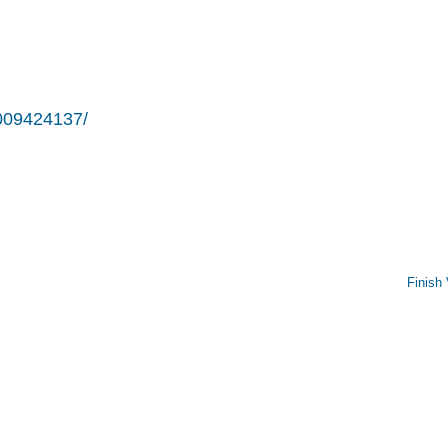
009424137/
Finish