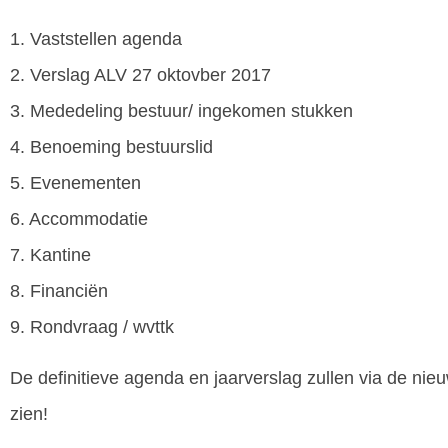
1. Vaststellen agenda
2. Verslag ALV 27 oktovber 2017
3. Mededeling bestuur/ ingekomen stukken
4. Benoeming bestuurslid
5. Evenementen
6. Accommodatie
7. Kantine
8. Financiën
9. Rondvraag / wvttk
De definitieve agenda en jaarverslag zullen via de nieu
zien!