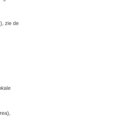
, zie de
okale
rea),