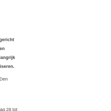
gericht
een
angrijk
iseren.
 Den
ag 28 tot