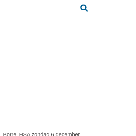
Borrel HSA zondag 6
december
Terug naar het nieuwsoverzicht
Borrel HSA zondag 6 december.