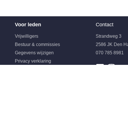
Voor leden
Contact
Vrijwilligers
Strandweg 3
Bestuur & commissies
2586 JK Den H
Gegevens wijzigen
070 785 8981
Privacy verklaring