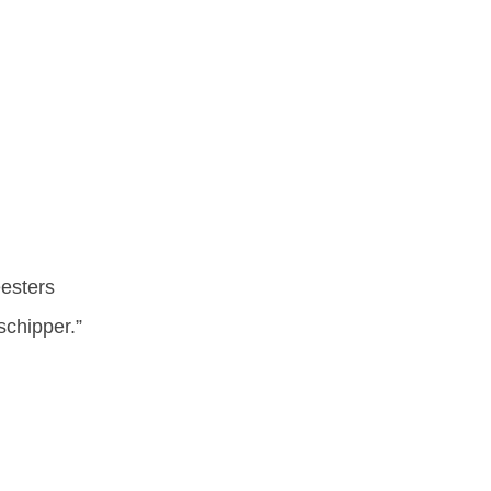
eesters
schipper.”