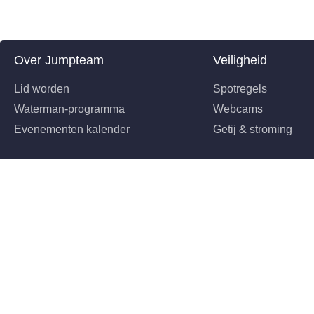
Over Jumpteam
Veiligheid
Lid worden
Spotregels
Waterman-programma
Webcams
Evenementen kalender
Getij & stroming
©2026 Jumpteam Scheveningen