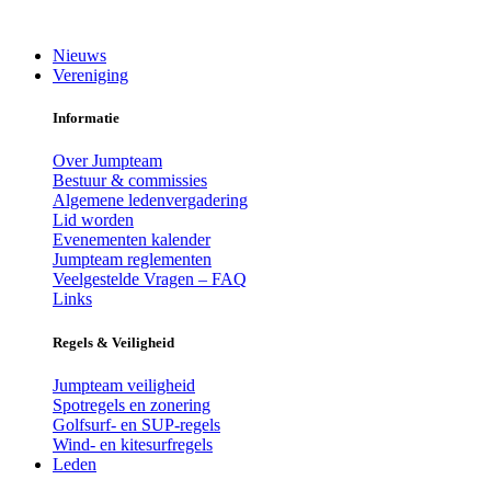
Ga
naar
Nieuws
de
Vereniging
inhoud
Informatie
Over Jumpteam
Bestuur & commissies
Algemene ledenvergadering
Lid worden
Evenementen kalender
Jumpteam reglementen
Veelgestelde Vragen – FAQ
Links
Regels & Veiligheid
Jumpteam veiligheid
Spotregels en zonering
Golfsurf- en SUP-regels
Wind- en kitesurfregels
Leden