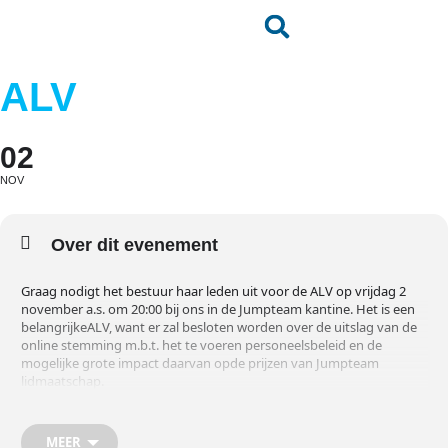
ALV
02
NOV
Over dit evenement
Graag nodigt het bestuur haar leden uit voor de ALV op vrijdag 2
november a.s. om 20:00 bij ons in de Jumpteam kantine. Het is een
belangrijkeALV, want er zal besloten worden over de uitslag van de
online stemming m.b.t. het te voeren personeelsbeleid en de
mogelijke grote impact daarvan opde prijzen van Jumpteam
lidmaatschap.
De ‘experimenteer’ fase van 2jaar is momenteel voorbij. Alle leden
hebben een online stemming formuliergekregen waarmee ze
MEER