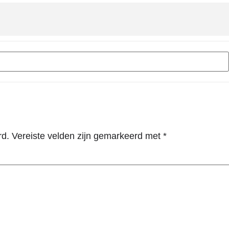
t voor kinderen []
rd.
Vereiste velden zijn gemarkeerd met
*