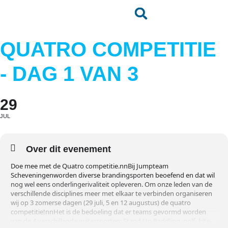
QUATRO COMPETITIE
- DAG 1 VAN 3
29
JUL
Over dit evenement
Doe mee met de Quatro competitie.nnBij Jumpteam
Scheveningenworden diverse brandingsporten beoefend en dat wil
nog wel eens onderlingerivaliteit opleveren. Om onze leden van de
verschillende disciplines meer met elkaar te verbinden organiseren
wij op 3 zomerse dagen (29 juli, 5 en 12 augustus) de quatro
competitie!nnHet is de bedoeling dat er teams gevormd worden
van de 4 verschillende watersporten; Stand Up Paddling, golf-,kite-