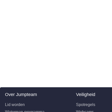
Over Jumpteam
Veiligheid
Lid worden
Spotregels
Waterman-programma
Webcams