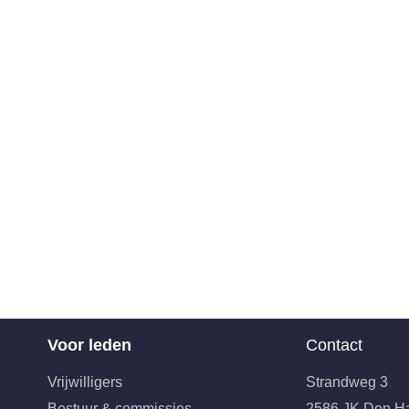
Voor leden
Contact
Vrijwilligers
Strandweg 3
Bestuur & commissies
2586 JK Den H