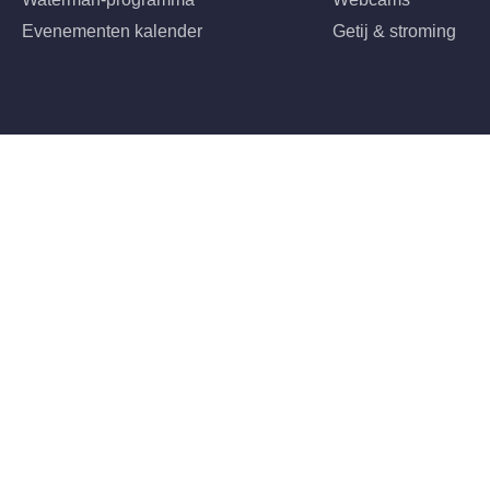
Evenementen kalender
Getij & stroming
©2026 Jumpteam Scheveningen