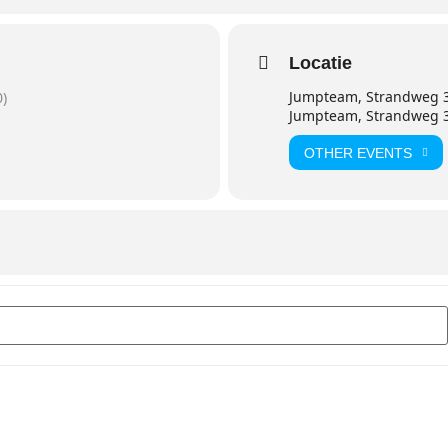
Locatie
Jumpteam, Strandweg 3
)
Jumpteam, Strandweg 3
OTHER EVENTS
met Eleveight Kites []