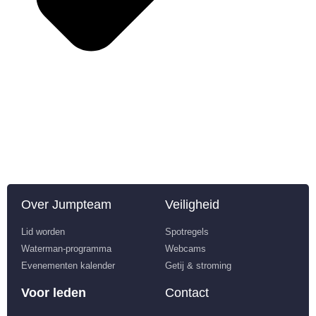
Over Jumpteam
Veiligheid
Lid worden
Spotregels
Waterman-programma
Webcams
Evenementen kalender
Getij & stroming
Voor leden
Contact