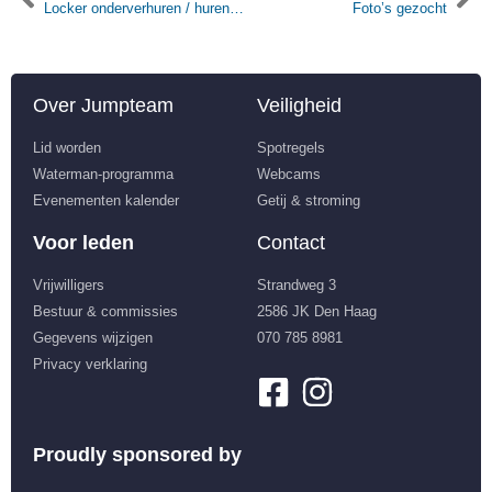
Locker onderverhuren / huren in de wintermaanden
Foto’s gezocht
Over Jumpteam
Veiligheid
Lid worden
Spotregels
Waterman-programma
Webcams
Evenementen kalender
Getij & stroming
Voor leden
Contact
Vrijwilligers
Strandweg 3
Bestuur & commissies
2586 JK Den Haag
Gegevens wijzigen
070 785 8981
Privacy verklaring
Proudly sponsored by