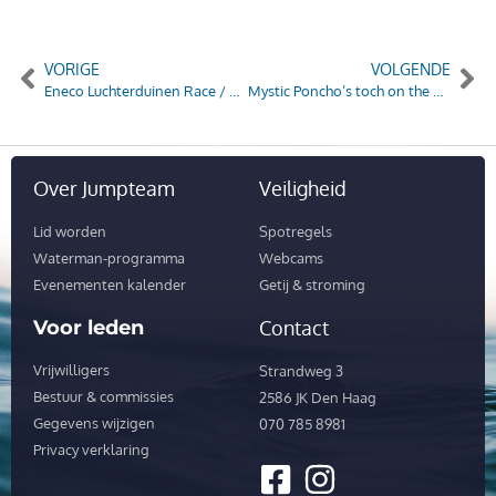
VORIGE
VOLGENDE
Eneco Luchterduinen Race / NFB Kustzeilevenement
Mystic Poncho’s toch on the way!
Over Jumpteam
Veiligheid
Lid worden
Spotregels
Waterman-programma
Webcams
Evenementen kalender
Getij & stroming
Voor leden
Contact
Vrijwilligers
Strandweg 3
Bestuur & commissies
2586 JK Den Haag
Gegevens wijzigen
070 785 8981
Privacy verklaring