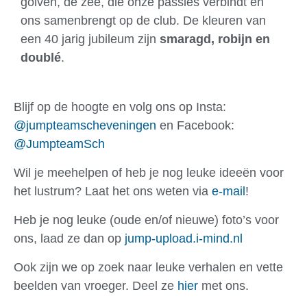
golven, de zee, die onze passies verbindt en
ons samenbrengt op de club. De kleuren van
een 40 jarig jubileum zijn
smaragd
,
robijn
en
doubl
é
.
Blijf op de hoogte en volg ons op Insta:
@jumpteamscheveningen
en Facebook:
@JumpteamSch
Wil je meehelpen of heb je nog leuke ideeën voor
het lustrum? Laat het ons weten via
e-mail
!
Heb je nog leuke (oude en/of nieuwe) foto’s voor
ons, laad ze dan op
jump-upload.i-mind.nl
Ook zijn we op zoek naar leuke verhalen en vette
beelden van vroeger. Deel ze
hier
met ons.