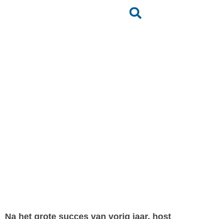
KITE WAVE OP
SCHEEF 2020
Terug naar het nieuwsoverzicht
Na het grote succes van vorig jaar, host