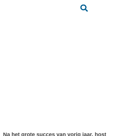
KITE WAVE OP
SCHEEF 2020
Terug naar het nieuwsoverzicht
Na het grote succes van vorig jaar, host