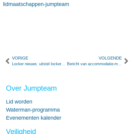
lidmaatschappen-jumpteam
VORIGE
VOLGENDE
Locker nieuws: uitstel lockeruren tot 31 maart en reglement lockers/ stalling
Bericht van accommodatie-manager Jeroen
Over Jumpteam
Lid worden
Waterman-programma
Evenementen kalender
Veiligheid