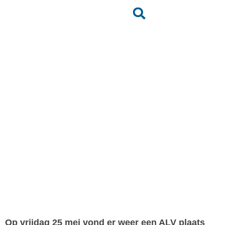
Mededelingen Bestuur
Terug naar het nieuwsoverzicht
Op vrijdag 25 mei vond er weer een ALV plaats