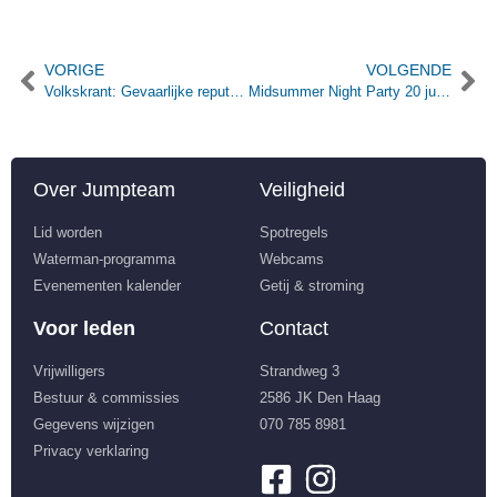
VORIGE
VOLGENDE
Volkskrant: Gevaarlijke reputatie kitesurfen onterecht
Midsummer Night Party 20 juni (Hawaii Tropic)
Over Jumpteam
Veiligheid
Lid worden
Spotregels
Waterman-programma
Webcams
Evenementen kalender
Getij & stroming
Voor leden
Contact
Vrijwilligers
Strandweg 3
Bestuur & commissies
2586 JK Den Haag
Gegevens wijzigen
070 785 8981
Privacy verklaring