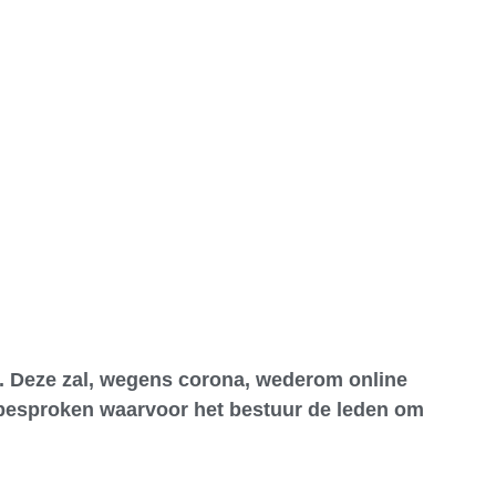
euws
Vereniging
Leden
Weer
. Deze zal, wegens corona, wederom online
 besproken waarvoor het bestuur de leden om