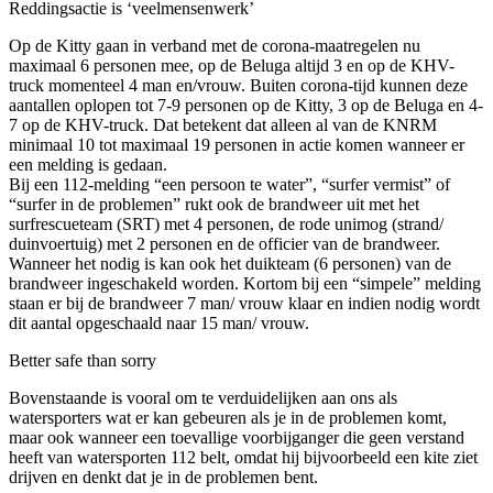
Reddingsactie is ‘veelmensenwerk’
Op de Kitty gaan in verband met de corona-maatregelen nu
maximaal 6 personen mee, op de Beluga altijd 3 en op de KHV-
truck momenteel 4 man en/vrouw. Buiten corona-tijd kunnen deze
aantallen oplopen tot 7-9 personen op de Kitty, 3 op de Beluga en 4-
7 op de KHV-truck. Dat betekent dat alleen al van de KNRM
minimaal 10 tot maximaal 19 personen in actie komen wanneer er
een melding is gedaan.
Bij een 112-melding “een persoon te water”, “surfer vermist” of
“surfer in de problemen” rukt ook de brandweer uit met het
surfrescueteam (SRT) met 4 personen, de rode unimog (strand/
duinvoertuig) met 2 personen en de officier van de brandweer.
Wanneer het nodig is kan ook het duikteam (6 personen) van de
brandweer ingeschakeld worden. Kortom bij een “simpele” melding
staan er bij de brandweer 7 man/ vrouw klaar en indien nodig wordt
dit aantal opgeschaald naar 15 man/ vrouw.
Better safe than sorry
Bovenstaande is vooral om te verduidelijken aan ons als
watersporters wat er kan gebeuren als je in de problemen komt,
maar ook wanneer een toevallige voorbijganger die geen verstand
heeft van watersporten 112 belt, omdat hij bijvoorbeeld een kite ziet
drijven en denkt dat je in de problemen bent.