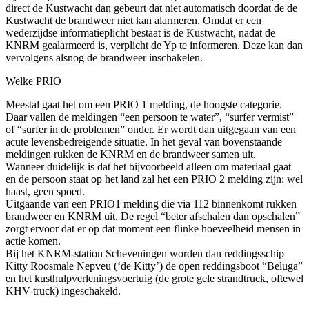
direct de Kustwacht dan gebeurt dat niet automatisch doordat de de
Kustwacht de brandweer niet kan alarmeren. Omdat er een
wederzijdse informatieplicht bestaat is de Kustwacht, nadat de
KNRM gealarmeerd is, verplicht de Yp te informeren. Deze kan dan
vervolgens alsnog de brandweer inschakelen.
Welke PRIO
Meestal gaat het om een PRIO 1 melding, de hoogste categorie.
Daar vallen de meldingen “een persoon te water”, “surfer vermist”
of “surfer in de problemen” onder. Er wordt dan uitgegaan van een
acute levensbedreigende situatie. In het geval van bovenstaande
meldingen rukken de KNRM en de brandweer samen uit.
Wanneer duidelijk is dat het bijvoorbeeld alleen om materiaal gaat
en de persoon staat op het land zal het een PRIO 2 melding zijn: wel
haast, geen spoed.
Uitgaande van een PRIO1 melding die via 112 binnenkomt rukken
brandweer en KNRM uit. De regel “beter afschalen dan opschalen”
zorgt ervoor dat er op dat moment een flinke hoeveelheid mensen in
actie komen.
Bij het KNRM-station Scheveningen worden dan reddingsschip
Kitty Roosmale Nepveu (‘de Kitty’) de open reddingsboot “Beluga”
en het kusthulpverleningsvoertuig (de grote gele strandtruck, oftewel
KHV-truck) ingeschakeld.