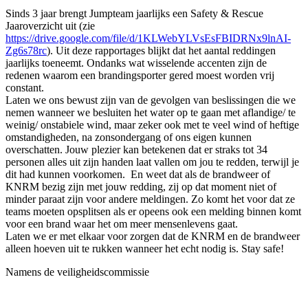
Sinds 3 jaar brengt Jumpteam jaarlijks een Safety & Rescue
Jaaroverzicht uit (zie
https://drive.google.com/file/d/1KLWebYLVsEsFBIDRNx9lnAI-
Zg6s78rc
). Uit deze rapportages blijkt dat het aantal reddingen
jaarlijks toeneemt. Ondanks wat wisselende accenten zijn de
redenen waarom een brandingsporter gered moest worden vrij
constant.
Laten we ons bewust zijn van de gevolgen van beslissingen die we
nemen wanneer we besluiten het water op te gaan met aflandige/ te
weinig/ onstabiele wind, maar zeker ook met te veel wind of heftige
omstandigheden, na zonsondergang of ons eigen kunnen
overschatten. Jouw plezier kan betekenen dat er straks tot 34
personen alles uit zijn handen laat vallen om jou te redden, terwijl je
dit had kunnen voorkomen. En weet dat als de brandweer of
KNRM bezig zijn met jouw redding, zij op dat moment niet of
minder paraat zijn voor andere meldingen. Zo komt het voor dat ze
teams moeten opsplitsen als er opeens ook een melding binnen komt
voor een brand waar het om meer mensenlevens gaat.
Laten we er met elkaar voor zorgen dat de KNRM en de brandweer
alleen hoeven uit te rukken wanneer het echt nodig is. Stay safe!
Namens de veiligheidscommissie