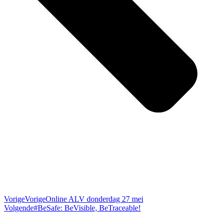
Vorige
Vorige
Online ALV donderdag 27 mei
Volgende
#BeSafe: BeVisible, BeTraceable!